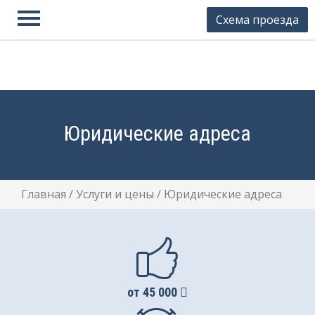
Схема проезда
Юстион
Контакты
Регистрация фирмы
Ликвидация фирмы
Юридические адреса
Внесение изменений
Юридические адреса
Главная
/
Услуги и цены
/
Юридические адреса
Готовые фирмы
Банкротство
Бухгалтерские услуги
Регистрация ИП
от 45 000
Закрытие ИП