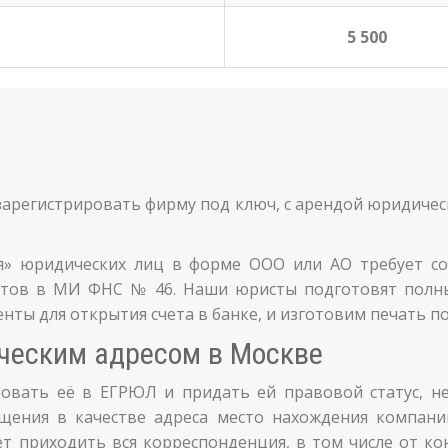
5 500
зарегистрировать фирму под ключ, с арендой юридическ
я» юридических лиц в форме ООО или АО требует со
нтов в МИ ФНС № 46. Наши юристы подготовят полн
ты для открытия счета в банке, и изготовим печать по
ческим адресом в Москве
овать её в ЕГРЮЛ и придать ей правовой статус, н
щения в качестве адреса место нахождения компании,
т приходить вся корреспонденция, в том числе от к