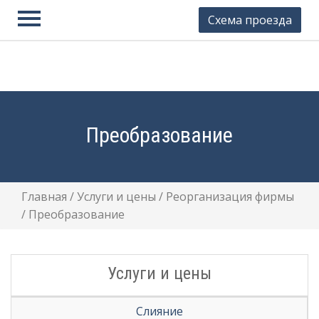
Схема проезда
Юстион
Контакты
Регистрация фирмы
Ликвидация фирмы
Преобразование
Внесение изменений
Юридические адреса
Главная
/
Услуги и цены
/
Реорганизация фирмы
Готовые фирмы
/
Преобразование
Банкротство
Бухгалтерские услуги
Услуги и цены
Регистрация ИП
Слияние
Закрытие ИП