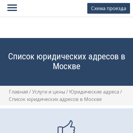
Схема проезда
Юстион
Контакты
Регистрация фирмы
Ликвидация фирмы
Список юридических адресов в
Внесение изменений
Москве
Юридические адреса
Готовые фирмы
Главная
/
Услуги и цены
/
Юридические адреса
/
Банкротство
Список юридических адресов в Москве
Бухгалтерские услуги
Регистрация ИП
Закрытие ИП